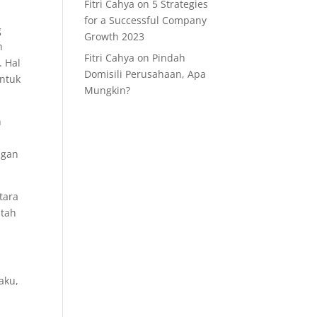
Fitri Cahya
on
5 Strategies
for a Successful Company
g
Growth 2023
h
Fitri Cahya
on
Pindah
. Hal
Domisili Perusahaan, Apa
untuk
Mungkin?
n
ngan
tara
ntah
aku,