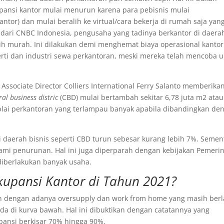
pansi kantor mulai menurun karena para pebisnis mulai
ntor) dan mulai beralih ke virtual/cara bekerja di rumah saja yan
p dari CNBC Indonesia, pengusaha yang tadinya berkantor di daera
h murah. Ini dilakukan demi menghemat biaya operasional kantor
ti dan industri sewa perkantoran, meski mereka telah mencoba 
r Associate Director Colliers International Ferry Salanto memberika
al business distric
(CBD) mulai bertambah sekitar 6,78 juta m2 atau
lai perkantoran yang terlampau banyak apabila dibandingkan de
 di daerah bisnis seperti CBD turun sebesar kurang lebih 7%. Semen
lami penurunan. Hal ini juga diperparah dengan kebijakan Pemeri
iberlakukan banyak usaha.
upansi Kantor di Tahun 2021?
 dengan adanya oversupply dan work from home yang masih berl
a di kurva bawah. Hal ini dibuktikan dengan catatannya yang
ansi berkisar 70% hingga 90%.