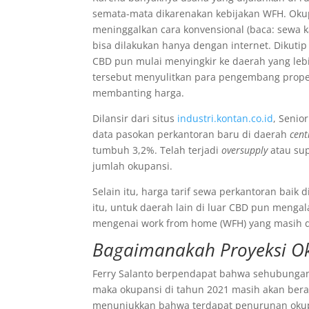
semata-mata dikarenakan kebijakan WFH. Oku
meninggalkan cara konvensional (baca: sewa ka
bisa dilakukan hanya dengan internet. Dikuti
CBD pun mulai menyingkir ke daerah yang lebi
tersebut menyulitkan para pengembang proper
membanting harga.
Dilansir dari situs
industri.kontan.co.id
, Senio
data pasokan perkantoran baru di daerah
centr
tumbuh 3,2%. Telah terjadi
oversupply
atau sup
jumlah okupansi.
Selain itu, harga tarif sewa perkantoran baik
itu, untuk daerah lain di luar CBD pun menga
mengenai work from home (WFH) yang masih d
Bagaimanakah Proyeksi Ok
Ferry Salanto berpendapat bahwa sehubungan
maka okupansi di tahun 2021 masih akan berad
menunjukkan bahwa terdapat penurunan okup