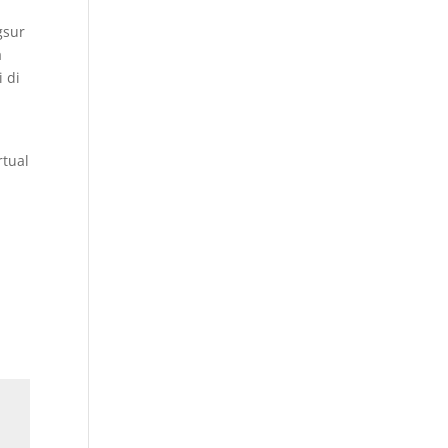
gsur
a
 di
rtual