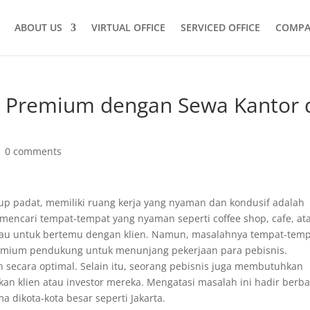
ABOUT US
VIRTUAL OFFICE
SERVICED OFFICE
COMPA
s Premium dengan Sewa Kantor 
|
0 comments
kup padat, memiliki ruang kerja yang nyaman dan kondusif adalah
 mencari tempat-tempat yang nyaman seperti coffee shop, cafe, at
 atau untuk bertemu dengan klien. Namun, masalahnya tempat-tem
premium pendukung untuk menunjang pekerjaan para pebisnis.
kan secara optimal. Selain itu, seorang pebisnis juga membutuhkan
kan klien atau investor mereka. Mengatasi masalah ini hadir berba
a dikota-kota besar seperti Jakarta.