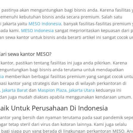
pastinya akan menguntungkan bagi bisnis anda. Karena fasilitas 
memenuhi kebutuhan bisnis anda secara premium. Salah satu
i Jakarta yaitu
MESO Indonesia
. banyak fasilitas-fasilitas premium
pada kami.
MESO Indonesia
sangat meprioritaskan kepuasan dari 
n sewa kantor untuk bisnis anda berarti artikel ini sangat cocok u
 dari sewa kantor MESO?
ntor, pastikan tentang fasilitas ini juga anda pikirkan. Karena
menguntungkan bagi bisnis anda terutama untuk mendapatkan
ia
memberikan berbagai fasilitas premium yang sangat cocok unt
asi kantor yang strategis dan berapa di wilayah perkantoran di
 Jakarta Barat
dan
Maspion Plaza, Jakarta Utara
keduanya ini
 dan juga mudah diakses apabila menggunakan kendaraan umum.
aik Untuk Perusahaan Di Indonesia
kantor yang bersih dan nyaman terutama pada saat pandemik sepe
gar tetap steril dari virus dan kotoran lainnya. Kami juga selalu
agi siapa pun yang berada di lingkungan perkantoran MESO. An