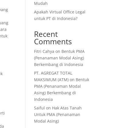
Mudah
yang
Apakah Virtual Office Legal
untuk PT di Indonesia?
 yang
para
Recent
ntuk
Comments
Fitri Cahya
on
Bentuk PMA
(Penanaman Modal Asing)
Berkembang di Indonesia
PT. AGREGAT TOTAL
uk
MAKSIMUM (ATM)
on
Bentuk
PMA (Penanaman Modal
Asing) Berkembang di
Indonesia
Saiful
on
Hak Atas Tanah
rti
Untuk PMA (Penanaman
Modal Asing)
da