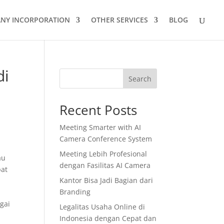
NY INCORPORATION
OTHER SERVICES
BLOG
di
Search
Recent Posts
Meeting Smarter with AI
Camera Conference System
Meeting Lebih Profesional
au
dengan Fasilitas AI Camera
pat
Kantor Bisa Jadi Bagian dari
Branding
gai
Legalitas Usaha Online di
Indonesia dengan Cepat dan