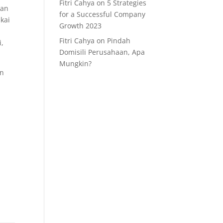
Fitri Cahya
on
5 Strategies
kan
for a Successful Company
kai
Growth 2023
Fitri Cahya
on
Pindah
i,
Domisili Perusahaan, Apa
Mungkin?
an