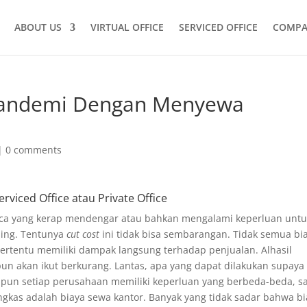
ABOUT US
VIRTUAL OFFICE
SERVICED OFFICE
COMPA
Pandemi Dengan Menyewa
|
0 comments
viced Office atau Private Office
ca yang kerap mendengar atau bahkan mengalami keperluan untu
ing. Tentunya
cut cost
ini tidak bisa sembarangan. Tidak semua bi
ertentu memiliki dampak langsung terhadap penjualan. Alhasil
un akan ikut berkurang. Lantas, apa yang dapat dilakukan supaya
aupun setiap perusahaan memiliki keperluan yang berbeda-beda, s
angkas adalah biaya sewa kantor. Banyak yang tidak sadar bahwa b