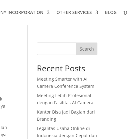
NY INCORPORATION
OTHER SERVICES
BLOG
Search
Recent Posts
Meeting Smarter with AI
Camera Conference System
Meeting Lebih Profesional
k
dengan Fasilitas AI Camera
aya
Kantor Bisa Jadi Bagian dari
Branding
alah
Legalitas Usaha Online di
iaya
Indonesia dengan Cepat dan