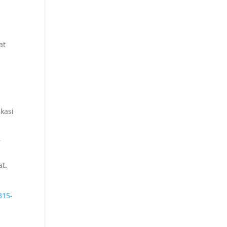
at
kasi
r
n
t.
315-