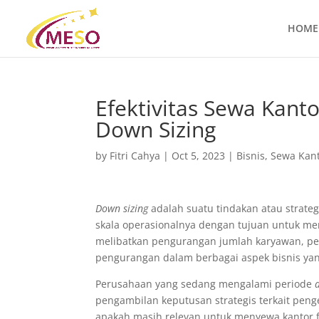
HOME
Efektivitas Sewa Kant
Down Sizing
by
Fitri Cahya
|
Oct 5, 2023
|
Bisnis
,
Sewa Kan
Down sizing
adalah suatu tindakan atau strate
skala operasionalnya dengan tujuan untuk meng
melibatkan pengurangan jumlah karyawan, pe
pengurangan dalam berbagai aspek bisnis yang 
Perusahaan yang sedang mengalami periode
pengambilan keputusan strategis terkait peng
apakah masih relevan untuk menyewa kantor fi