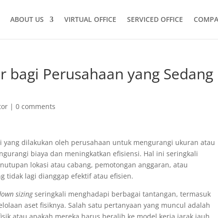
ABOUT US
VIRTUAL OFFICE
SERVICED OFFICE
COMPA
or bagi Perusahaan yang Sedang
tor
|
0 comments
gi yang dilakukan oleh perusahaan untuk mengurangi ukuran atau
urangi biaya dan meningkatkan efisiensi. Hal ini seringkali
nutupan lokasi atau cabang, pemotongan anggaran, atau
tidak lagi dianggap efektif atau efisien.
down sizing
seringkali menghadapi berbagai tantangan, termasuk
elolaan aset fisiknya. Salah satu pertanyaan yang muncul adalah
sik atau apakah mereka harus beralih ke model kerja jarak jauh.