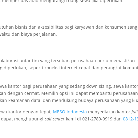
k memperluas atau mengurangi ruang sewa jika diperlukan.
utuhan bisnis dan aksesibilitas bagi karyawan dan konsumen sang
waktu dan biaya perjalanan.
olaborasi antar tim yang tersebar, perusahaan perlu memastikan
g diperlukan, seperti koneksi internet cepat dan perangkat komuni
 sewa kantor bagi perusahaan yang sedang down sizing, sewa kanto
ngkan dengan cermat. Memilih opsi ini dapat membantu perusahaa
tkan keamanan data, dan mendukung budaya perusahaan yang kua
wa kantor dengan tepat,
MESO Indonesia
menyediakan kantor
full
njut dapat menghubungi
call center
kami di 021-2789-9919 dan
0812-1