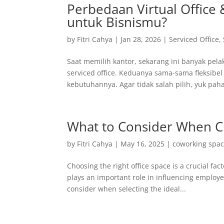
Perbedaan Virtual Office 
untuk Bisnismu?
by
Fitri Cahya
|
Jan 28, 2026
|
Serviced Office
,
Saat memilih kantor, sekarang ini banyak pela
serviced office. Keduanya sama-sama fleksibel
kebutuhannya. Agar tidak salah pilih, yuk paha
What to Consider When Ch
by
Fitri Cahya
|
May 16, 2025
|
coworking spa
Choosing the right office space is a crucial fa
plays an important role in influencing employe
consider when selecting the ideal...